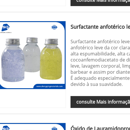
Surfactante anfotérico
Surfactante anfotérico le
anfotérico leve da cor clar
alta espumabilidade, alta
cocoanfemodiacetato de d
leve, lavagem corporal, li
barbear e assim por diante
É adequado especialmente
devido à sua suavidade.
consulte Mais informaç
Óxido de Lauramidoprop