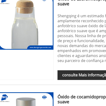
suave
Shengqing é um estimado f
amplamente reconhecido po
anfotérico suave óxido de
anfotérico suave que é amp
pessoais. Nossa linha de p
de preço e funcionalidade
novas demandas do mercad
empenhados em promover p
clientes e aguardamos ans
seu parceiro de confiança 
consulte Mais informaç
Óxido de cocamidopropi
suave