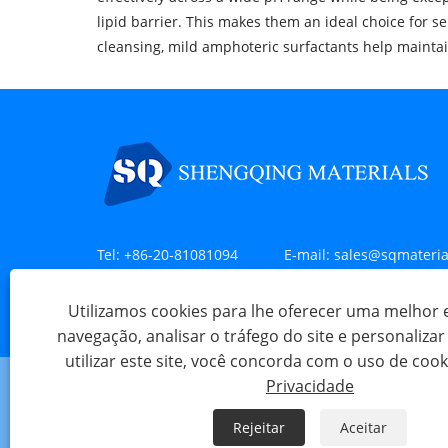
lipid barrier. This makes them an ideal choice for s
cleansing, mild amphoteric surfactants help maintain
Tel:
+86-20-81081094
E-mail:
sales@sqmateria
Endereço:
Sala 707, Edifício C2, Liando U-Valley, No. 
Utilizamos cookies para lhe oferecer uma melhor 
de Huangpu, Guangzhou, China
navegação, analisar o tráfego do site e personaliza
utilizar este site, você concorda com o uso de cook
Privacidade
Rejeitar
Aceitar
Copyr