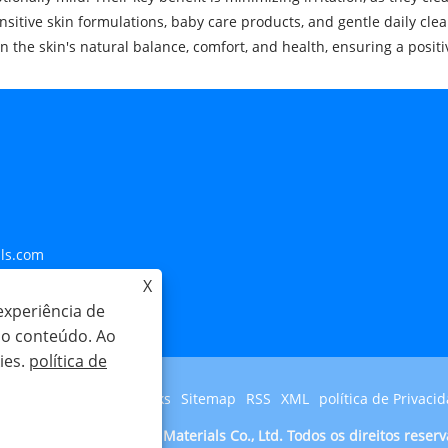
ensitive skin formulations, baby care products, and gentle daily cle
 the skin's natural balance, comfort, and health, ensuring a posit
ls.com
X
29 Bishan Street, Distrito
experiência de
r o conteúdo. Ao
ies.
política de
Links
Sitemap
RSS
XML
política de Privaci
ight © 2023 Shengqing Materials Co., Ltd. Todos os direitos reser