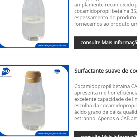
amplamente reconhecido po
cocamidopropil betaína 35
espessamento do produto e
fornecemos ao produto um
consulte Mais informaç
Surfactante suave de c
Cocamidopropil betaína CAB
apresenta melhor eficiênc
excelente capacidade de li
escolha da cocamidopropil 
ácido graxo de baixa quali
estranho. Apenas o CAB am
consulte Mais informaç