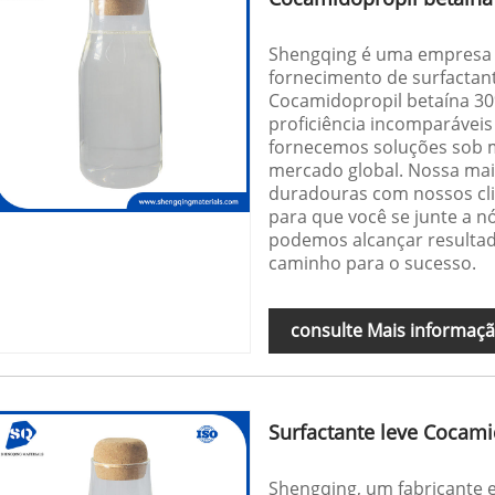
Shengqing é uma empresa c
fornecimento de surfactant
Cocamidopropil betaína 3
proficiência incomparáveis
fornecemos soluções sob
mercado global. Nossa mai
duradouras com nossos cli
para que você se junte a n
podemos alcançar resulta
caminho para o sucesso.
consulte Mais informaç
Surfactante leve Cocam
Shengqing, um fabricante e