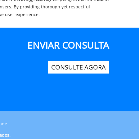
ansers. By providing thorough yet respectful
ive user experience.
ENVIAR CONSULTA
CONSULTE AGORA
dade
vados.