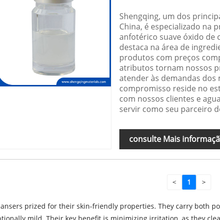
Shengqing, um dos princip
China, é especializado na 
anfotérico suave óxido de
destaca na área de ingredi
produtos com preços compe
atributos tornam nossos 
atender às demandas dos 
compromisso reside no es
com nossos clientes e ag
servir como seu parceiro d
consulte Mais informaç
<
1
>
eansers prized for their skin-friendly properties. They carry both p
ionally mild. Their key benefit is minimizing irritation, as they cle