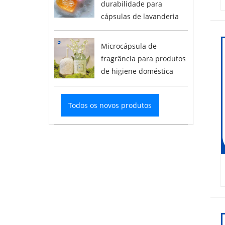
durabilidade para
cápsulas de lavanderia
Microcápsula de
fragrância para produtos
de higiene doméstica
Todos os novos produtos