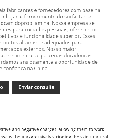
ais fabricantes e fornecedores com base na
produção e fornecimento do surfactante
 cocamidopropilamina. Nossa empresa se
entes para cuidados pessoais, oferecendo
titivos e funcionalidade superior. Esses
produtos altamente adequados para
mercados externos. Nosso maior
tabelecimento de parcerias duradouras
uardamos ansiosamente a oportunidade de
e confiança na China.
ão
Enviar consulta
ositive and negative charges, allowing them to work
anse without aggressively stripping the skin's natural