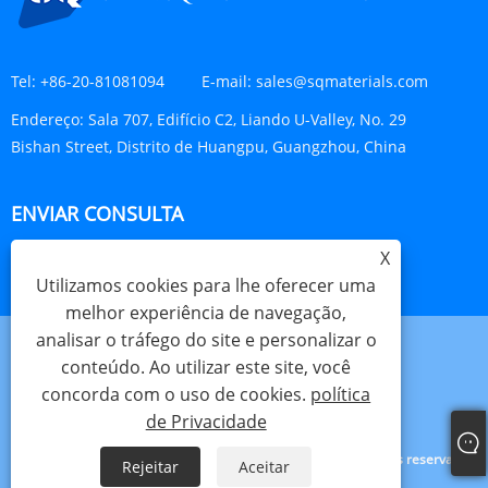
Tel:
+86-20-81081094
E-mail:
sales@sqmaterials.com
Endereço:
Sala 707, Edifício C2, Liando U-Valley, No. 29
Bishan Street, Distrito de Huangpu, Guangzhou, China
ENVIAR CONSULTA
X
CONSULTE AGORA
Utilizamos cookies para lhe oferecer uma
melhor experiência de navegação,
analisar o tráfego do site e personalizar o
conteúdo. Ao utilizar este site, você
concorda com o uso de cookies.
política
Links
Sitemap
RSS
XML
política de Privacidade
de Privacidade
Copyright © 2023 Shengqing Materials Co., Ltd. Todos os direitos reservados.
Rejeitar
Aceitar