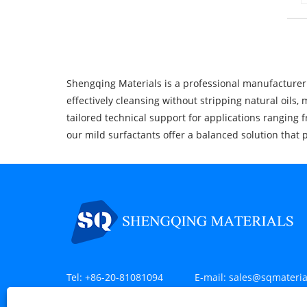
Shengqing Materials is a professional manufacturer o
effectively cleansing without stripping natural oils
tailored technical support for applications ranging 
our mild surfactants offer a balanced solution that 
Tel:
+86-20-81081094
E-mail:
sales@sqmateria
Endereço:
Sala 707, Edifício C2, Liando U-Valley, No. 