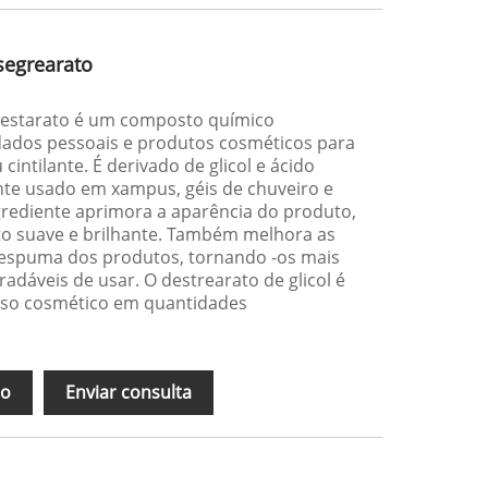
segrearato
destarato é um composto químico
dos pessoais e produtos cosméticos para
cintilante. É derivado de glicol e ácido
nte usado em xampus, géis de chuveiro e
ngrediente aprimora a aparência do produto,
 suave e brilhante. Também melhora as
 espuma dos produtos, tornando -os mais
adáveis de usar. O destrearato de glicol é
uso cosmético em quantidades
ão
Enviar consulta