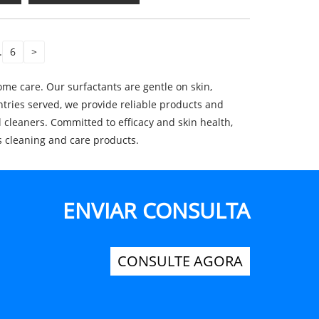
.
6
>
ome care. Our surfactants are gentle on skin,
untries served, we provide reliable products and
 cleaners. Committed to efficacy and skin health,
us cleaning and care products.
ENVIAR CONSULTA
CONSULTE AGORA