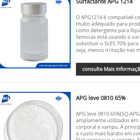
Surfactante APG 1214
O APG1214 é compatível com
muito adequado para produ
como detergente para líqui
famosas está usando o sur
substituir o SLES 70% par
seja, menos irritação nas 
consulte Mais informaç
APG leve 0810 65%
APG leve 0810 65%(SQ-APG 
amplamente utilizados em 
corporal e xampu. A princi
o custo mais barato em co
fácil engrossar o sistema. 