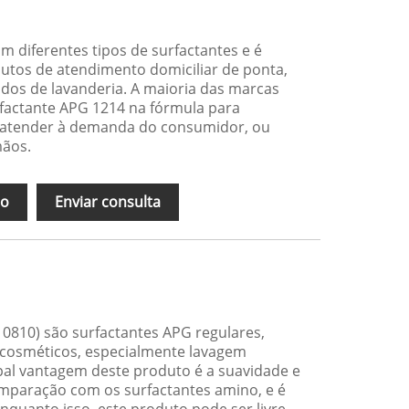
 diferentes tipos de surfactantes e é
tos de atendimento domiciliar de ponta,
dos de lavanderia. A maioria das marcas
factante APG 1214 na fórmula para
a atender à demanda do consumidor, ou
mãos.
ão
Enviar consulta
0810) são surfactantes APG regulares,
cosméticos, especialmente lavagem
pal vantagem deste produto é a suavidade e
mparação com os surfactantes amino, e é
Enquanto isso, este produto pode ser livre