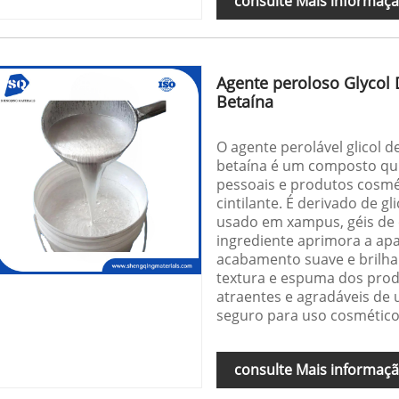
consulte Mais informaç
Agente peroloso Glycol 
Betaína
O agente perolável glicol 
betaína é um composto q
pessoais e produtos cosmét
cintilante. É derivado de g
usado em xampus, géis de c
ingrediente aprimora a ap
acabamento suave e brilh
textura e espuma dos prod
atraentes e agradáveis de 
seguro para uso cosmétic
consulte Mais informaç