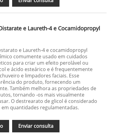
ão
Enviar consulta
Distarate e Laureth-4 e Cocamidopropyl
destarato e Laureth-4 e cocamidopropyl
uímico comumente usado em cuidados
icos para criar um efeito perolável ou
licol e ácido esteárico e é frequentemente
huveiro e limpadores faciais. Esse
arência do produto, fornecendo um
ante. Também melhora as propriedades de
utos, tornando -os mais visualmente
usar. O destrearato de glicol é considerado
o em quantidades regulamentadas.
ão
Enviar consulta