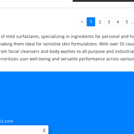
<
1
2
3
4
5
..
f mild surfactants, specializing in ingredients for personal and h
, making them ideal for sensitive skin formulations. With over 55 co
from facial cleansers and body washes to all-purpose and industrial
prioritizes user well-being and versatile performance across vario
ls.com
X
29 Bishan Street, Distrito