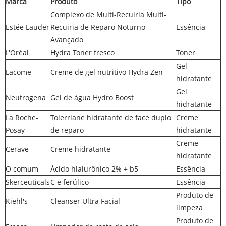
Marca
Produto
Tipo
Complexo de Multi-Recuiria Multi-
Estée Lauder
Recuiria de Reparo Noturno
Essência
Avançado
L'Oréal
Hydra Toner fresco
Toner
Gel
Lacome
Creme de gel nutritivo Hydra Zen
hidratante
Gel
Neutrogena
Gel de água Hydro Boost
hidratante
La Roche-
Tolerriane hidratante de face duplo
Creme
Posay
de reparo
hidratante
Creme
Cerave
Creme hidratante
hidratante
O comum
Ácido hialurônico 2% + b5
Essência
Skerceuticals
C e ferúlico
Essência
Produto de
Kiehl's
Cleanser Ultra Facial
limpeza
Produto de