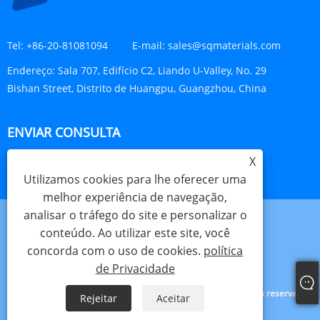
Tel:
+86-20-81081094
E-mail:
sales@sqmaterials.com
Endereço:
Sala 707, Edifício C2, Liando U-Valley, No. 29
Bishan Street, Distrito de Huangpu, Guangzhou, China
ENVIAR CONSULTA
X
CONSULTE AGORA
Utilizamos cookies para lhe oferecer uma
melhor experiência de navegação,
analisar o tráfego do site e personalizar o
conteúdo. Ao utilizar este site, você
concorda com o uso de cookies.
política
Links
Sitemap
RSS
XML
política de Privacidade
de Privacidade
Copyright © 2023 Shengqing Materials Co., Ltd. Todos os direitos reservados.
Rejeitar
Aceitar