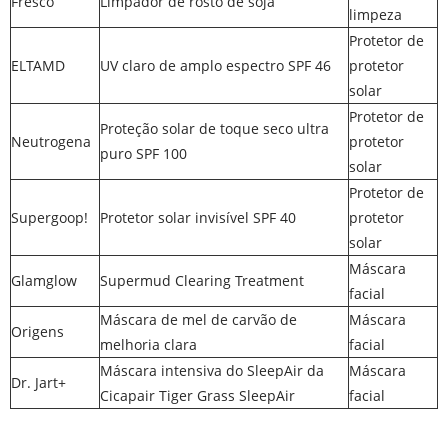
Fresco
Limpador de rosto de soja
limpeza
Protetor de
ELTAMD
UV claro de amplo espectro SPF 46
protetor
solar
Protetor de
Proteção solar de toque seco ultra
Neutrogena
protetor
puro SPF 100
solar
Protetor de
Supergoop!
Protetor solar invisível SPF 40
protetor
solar
Máscara
Glamglow
Supermud Clearing Treatment
facial
Máscara de mel de carvão de
Máscara
Origens
melhoria clara
facial
Máscara intensiva do SleepAir da
Máscara
Dr. Jart+
Cicapair Tiger Grass SleepAir
facial