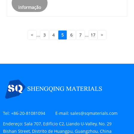
informação
<
...
3
4
5
6
7
...
17
>
Tel:
+86-20-81081094
E-mail:
sales@sqmaterials.com
Endereço:
Sala 707, Edifício C2, Liando U-Valley, No. 29
Bishan Street, Distrito de Huangpu, Guangzhou, China