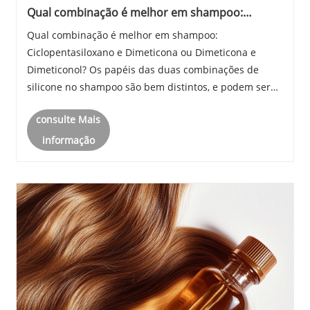
Qual combinação é melhor em shampoo:
Ciclopentasiloxano e Dimeticona, ou Dimeticona
Qual combinação é melhor em shampoo:
e Dimeticonol
Ciclopentasiloxano e Dimeticona ou Dimeticona e
Dimeticonol? Os papéis das duas combinações de
silicone no shampoo são bem distintos, e podem ser
resumidos em uma frase: . Ciclopentasiloxano e
consulte Mais
Dimeticona = "Rápida suavidade e depois
estabilidade" Dimeticona e......
informação