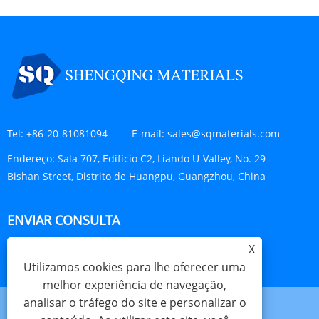
Tel:
+86-20-81081094
E-mail:
sales@sqmaterials.com
Endereço:
Sala 707, Edifício C2, Liando U-Valley, No. 29
Bishan Street, Distrito de Huangpu, Guangzhou, China
ENVIAR CONSULTA
X
CONSULTE AGORA
Utilizamos cookies para lhe oferecer uma
melhor experiência de navegação,
analisar o tráfego do site e personalizar o