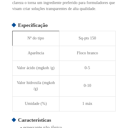
clareza o torna um ingrediente preferido para formuladores que
visam criar soluções transparentes de alta qualidade.
Especificação
Nº do tipo
Sq-pts 150
Aparência
Floco branco
Valor ácido (mgkoh /g)
0-5
Valor hidroxila (mgkoh
0-10
/g)
Umidade (%)
1 máx
Características
• espessante não iônico