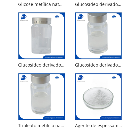
Glicose metílica natural Dioeate do derivado PEG-120 do glucósido metílico
Glucosídeo derivado de metil gluceth-20
Glucosídeo derivado PPG-20 éter de metil glicose
Glucosídeo derivado de metil gluceth-10
Trioleato metílico natural da glicose metílica do derivado PEG-120 do glucósido metílico
Agente de espessamento PEG-120 Metil Glucose Triolate