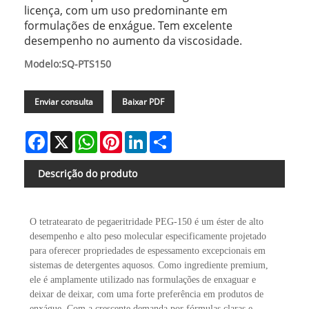
licença, com um uso predominante em
formulações de enxágue. Tem excelente
desempenho no aumento da viscosidade.
Modelo:SQ-PTS150
Enviar consulta
Baixar PDF
Facebook
X
WhatsApp
Pinterest
LinkedIn
Share
Descrição do produto
O tetratearato de pegaeritridade PEG-150 é um éster de alto
desempenho e alto peso molecular especificamente projetado
para oferecer propriedades de espessamento excepcionais em
sistemas de detergentes aquosos. Como ingrediente premium,
ele é amplamente utilizado nas formulações de enxaguar e
deixar de deixar, com uma forte preferência em produtos de
enxágue. Com a crescente demanda por fórmulas claras e