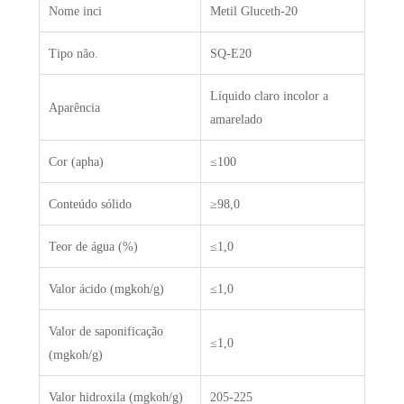
Nome inci
Metil Gluceth-20
Tipo não.
SQ-E20
Líquido claro incolor a
Aparência
amarelado
Cor (apha)
≤100
Conteúdo sólido
≥98,0
Teor de água (%)
≤1,0
Valor ácido (mgkoh/g)
≤1,0
Valor de saponificação
≤1,0
(mgkoh/g)
Valor hidroxila (mgkoh/g)
205-225