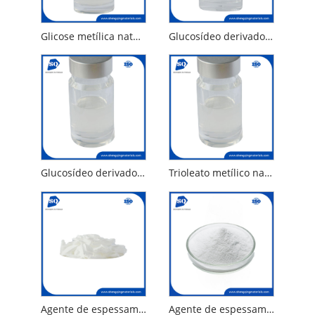
Glicose metílica natural Dioeate do derivado PEG-120 do glucósido metílico
Glucosídeo derivado PPG-20 éter de metil glicose
Glucosídeo derivado de metil gluceth-10
Trioleato metílico natural da glicose metílica do derivado PEG-120 do glucósido metílico
Agente de espessamento de shampoo PEG-150 PENTAERYTRITHLEL TETRASTEARATETE
Agente de espessamento PEG-120 Metil Glucose Triolate