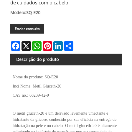
de cuidados com o cabelo.
Modelo:SQ-E20
Enviar consulta
Facebook
X
WhatsApp
Pinterest
LinkedIn
Share
Descrição do produto
Nome do produto: SQ-E20
Inci Nome: Metil Gluceth-20
CAS no.: 68239-42-9
O metil gluceth-20 é um derivado levemente umectante e
hidratante da glicose, conhecido por sua eficácia na entrega de
hidratação na pele e no cabelo. O metil gluceth-20 é altamente
valorizado na indústria de cosméticos por sua capacidade de