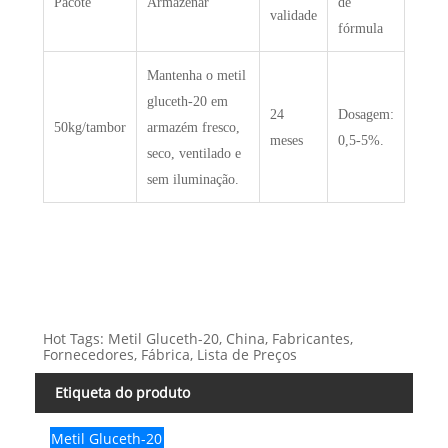
Pacote
Armazenar
de
validade
fórmula
Mantenha o metil
gluceth-20 em
24
Dosagem:
50kg/tambor
armazém fresco,
meses
0,5-5%.
seco, ventilado e
sem iluminação.
Hot Tags: Metil Gluceth-20, China, Fabricantes,
Fornecedores, Fábrica, Lista de Preços
Etiqueta do produto
Metil Gluceth-20