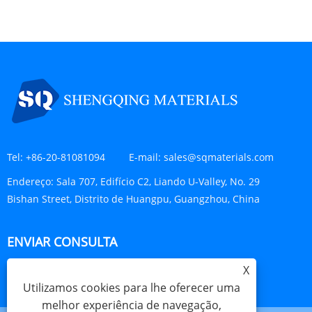
Tel:
+86-20-81081094
E-mail:
sales@sqmaterials.com
Endereço:
Sala 707, Edifício C2, Liando U-Valley, No. 29
Bishan Street, Distrito de Huangpu, Guangzhou, China
ENVIAR CONSULTA
X
CONSULTE AGORA
Utilizamos cookies para lhe oferecer uma
melhor experiência de navegação,