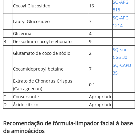
SQ-APG
Cocoyl Glucosídeo
16
818
SQ-APG
Lauryl Glucosídeo
7
1214
Glicerina
4
B
Dessodium cocoyl isetionato
9
SQ-sur
Glutamato de coco de sódio
2
CGS 30
SQ-CAPB
Cocamidopropyl betaine
7
35
Extrato de Chondrus Crispus
0.1
(Carrageenan)
C
Conservante
Apropriado
D
Ácido cítrico
Apropriado
Recomendação de fórmula-limpador facial à base
de aminoácidos