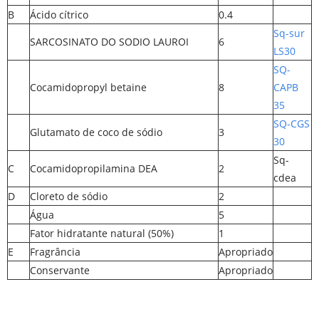
B
Ácido cítrico
0.4
Sq-sur
SARCOSINATO DO SODIO LAUROI
6
LS30
SQ-
Cocamidopropyl betaine
8
CAPB
35
SQ-CGS
Glutamato de coco de sódio
3
30
Sq-
C
Cocamidopropilamina DEA
2
cdea
D
Cloreto de sódio
2
Água
5
Fator hidratante natural (50%)
1
E
Fragrância
Apropriado
Conservante
Apropriado