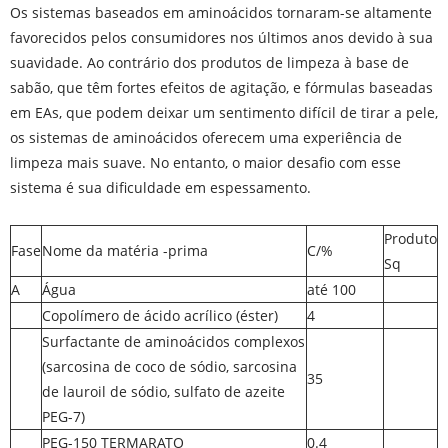
Os sistemas baseados em aminoácidos tornaram-se altamente
favorecidos pelos consumidores nos últimos anos devido à sua
suavidade. Ao contrário dos produtos de limpeza à base de
sabão, que têm fortes efeitos de agitação, e fórmulas baseadas
em EAs, que podem deixar um sentimento difícil de tirar a pele,
os sistemas de aminoácidos oferecem uma experiência de
limpeza mais suave. No entanto, o maior desafio com esse
sistema é sua dificuldade em espessamento.
Produto
Fase
Nome da matéria -prima
C/%
Sq
A
Água
até 100
Copolímero de ácido acrílico (éster)
4
Surfactante de aminoácidos complexos
(sarcosina de coco de sódio, sarcosina
35
de lauroil de sódio, sulfato de azeite
PEG-7)
PEG-150 TERMARATO
0.4