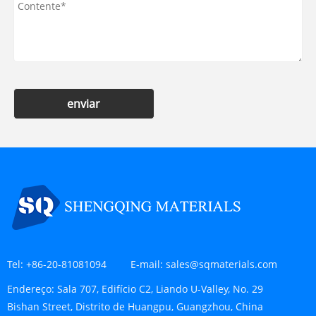
enviar
Tel:
+86-20-81081094
E-mail:
sales@sqmaterials.com
Endereço:
Sala 707, Edifício C2, Liando U-Valley, No. 29
Bishan Street, Distrito de Huangpu, Guangzhou, China