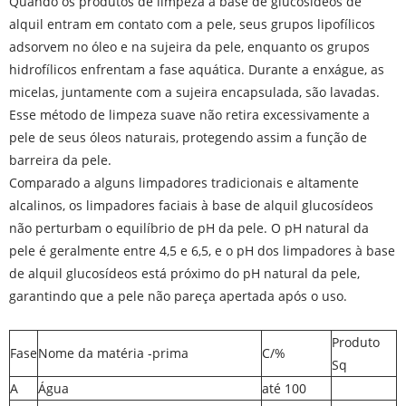
Quando os produtos de limpeza à base de glucosídeos de
alquil entram em contato com a pele, seus grupos lipofílicos
adsorvem no óleo e na sujeira da pele, enquanto os grupos
hidrofílicos enfrentam a fase aquática. Durante a enxágue, as
micelas, juntamente com a sujeira encapsulada, são lavadas.
Esse método de limpeza suave não retira excessivamente a
pele de seus óleos naturais, protegendo assim a função de
barreira da pele.
Comparado a alguns limpadores tradicionais e altamente
alcalinos, os limpadores faciais à base de alquil glucosídeos
não perturbam o equilíbrio de pH da pele. O pH natural da
pele é geralmente entre 4,5 e 6,5, e o pH dos limpadores à base
de alquil glucosídeos está próximo do pH natural da pele,
garantindo que a pele não pareça apertada após o uso.
Produto
Fase
Nome da matéria -prima
C/%
Sq
A
Água
até 100